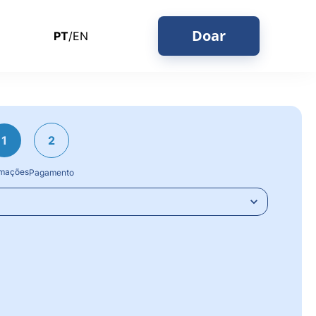
Doar
PT
/EN
1
2
rmações
Pagamento