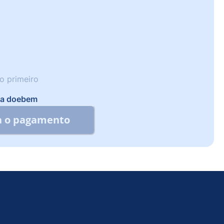
o primeiro
r a doebem
ra o pagamento