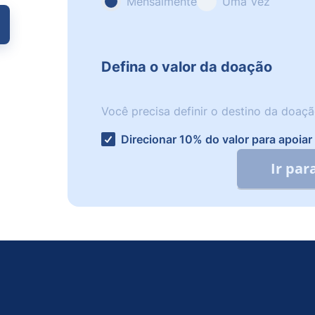
Mensalmente
Uma Vez
Defina o valor da doação
Você precisa definir o destino da doaçã
Direcionar 10% do valor para apoia
Ir pa